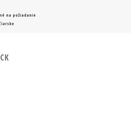
né na požiadanie
čiarske
CK