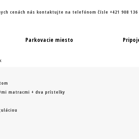
lnych cenách nás kontaktujte na telefónom čísle +421 908 13
Parkovacie miesto
Pripoj
k
útom
ými matracmi + dva prístelky
guláciou