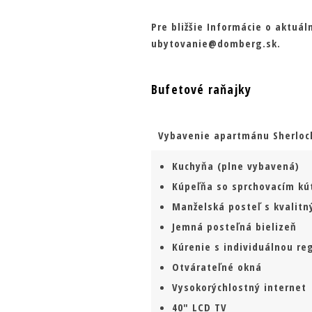
Pre bližšie Informácie o aktuá
ubytovanie@domberg.sk.
Bufetové raňajky
Vybavenie apartmánu Sherloc
Kuchyňa (plne vybavená)
Kúpeľňa so sprchovacím k
Manželská posteľ s kvalitn
Jemná posteľná bielizeň
Kúrenie s individuálnou re
Otvárateľné okná
Vysokorýchlostný internet
40" LCD TV