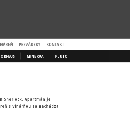
+421
908
136
412
INÁREŇ
PREVÁDZKY
KONTAKT
ORFEUS
MINERVA
PLUTO
án
Sherlock
. Apartmán je
areň s vinárňou sa nachádza