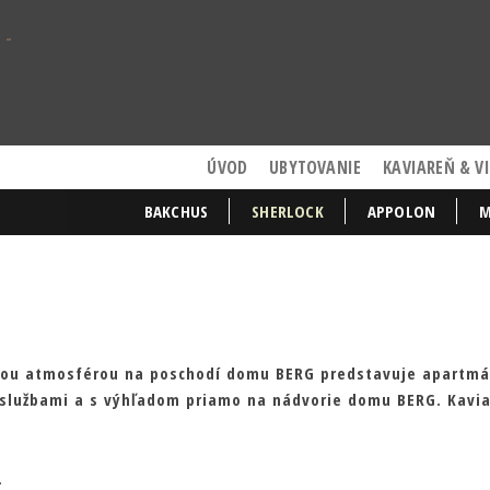
ÚVOD
UBYTOVANIE
KAVIAREŇ & V
BAKCHUS
SHERLOCK
APPOLON
M
k
nou atmosférou na poschodí domu BERG predstavuje apartm
 službami a s výhľadom priamo na nádvorie domu BERG. Kavi
.