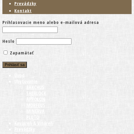
Prevádzky
Kontakt
Prihlasovacie meno alebo e-mailová adresa
Heslo
Zapamätať
Úvod
Ubytovanie
BAKCHUS
SHERLOCK
APPOLON
MORFEUS
MINERVA
PLUTO
Kaviareň & Vináreň
Prevádzky