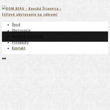
+421 908 136 412
Úvod
Ubytovanie
Kaviareň & Vináreň
Prevádzky
Kontakt